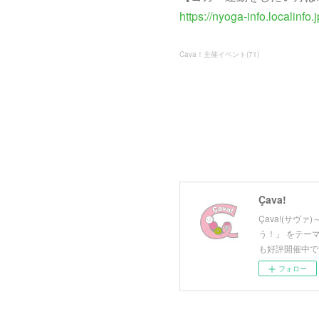
https://nyoga-info.localinfo.j
Cava！主催イベント
(
71
)
Çava!
Çava!(サ
う！」 をテー
も好評開催中で
フォロー