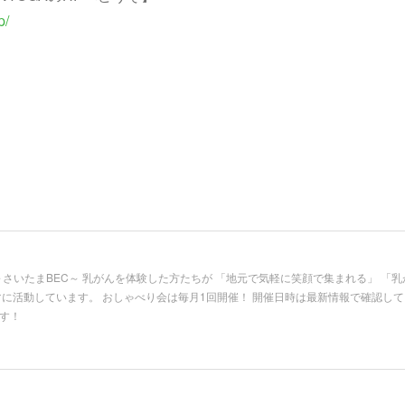
p/
ヴァ)～さいたまBEC～ 乳がんを体験した方たちが 「地元で気軽に笑顔で集まれる」 
マに活動しています。 おしゃべり会は毎月1回開催！ 開催日時は最新情報で確認してく
す！