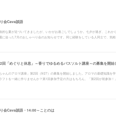
ゃべり会Cava談語
格的な夏が近づいてきましたが、いかがお過ごしでしょうか。七夕が過ぎ、これか
週に迫った7月のおしゃべり会のお知らせです。同じ経験をしている人同士で、気
2回「めぐりと休息」～香りでゆるめるバスソルト講座～の募集を開始
ゃんのアロマ講座」第2回（9/27）の募集を開始しました。アロマの基礎知識を
ラフトを一緒に作りませんか？第1回参加予定の方はもちろん、「第2回が初参加！
しゃべり会Cava談語・14:00～ことのは