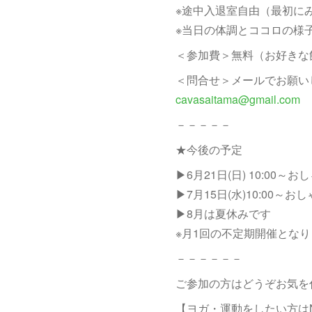
※途中入退室自由（最初に
※当日の体調とココロの様
＜参加費＞無料（お好きな
＜問合せ＞メールでお願い
cavasaitama@gmail.com
－－－－－
★今後の予定
▶6月21日(日) 10:00
▶7月15日(水)10:00～お
▶8月は夏休みです
※月1回の不定期開催とな
－－－－－－
ご参加の方はどうぞお気を
【ヨガ・運動をしたい方はN